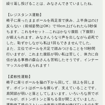
繰り返し投げることは、みなさんできていましたね。
【レジスタンス運動】
椅子に座ったままボールを両足首で挟み、上半身はのけ
反らない（前傾姿勢はOK）で10cm上げられたら3秒保
ちます。これを4セット…これはかなり腹筋（下腹部）
が鍛えられます。みなさんうなり声を出しながら必死で
した。恥ずかしながら私は1回もできませんでした。
また、立位でボールを片足で踏みつけることを10秒間
行いますが、これまた腹筋が弱い私は苦しく、体力に自
信がある事務の森山さんも苦戦したそうです。インナー
マッスルが鍛えられます！
【柔軟性運動】
椅子に座りボールを脇の下から回して、頭上を回しま
す。ポイントはボールを握らず、支えていることです。
肩関節が弱いと落としてしまいます。いろいろな所でボ
ールが、ポトンポトンと落ちる音が聞こえていました。
運動終了後のストレッチ体操は筋肉が伸びているのを実