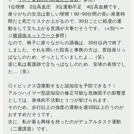
1位喫煙 2位高血圧 3位運動不足 4位高血糖です。
座りがちの生活は新しい喫煙！60~90分間の長い座業時
間だと死亡リスクが上がるので、30分ごとに軽度の運
動をして立ち上がる意識が大事だそうです。（※別ペー
ジ
糖尿病ネットワーク
参照）
なので、椅子に座りながらの講義は、30分以内で終了
しました。それを聞いた院長と事務の方は、普段座りっ
ぱなしのため、ぞっとしていましたよ…（笑）
逆に私は看護師で立ちっぱなしのため、安堵の表情でし
た…（笑）
◎トピックス③運動すると認知症を予防できる？！
アルツハイマー型認知症の修正可能な危険因子の影響度
としては、身体的不活動とうつが挙げられます。
そのため、歩行以上の強度の運動を週3回以上行うのが
おすすめだそうです。
次に、私が最も興味を持ったのがデュアルタスク運動
（二重課題）です。