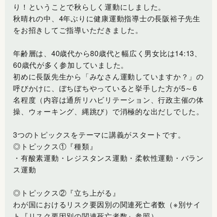
り！ということで秋らしく運動にしました。
秋晴れの中、4年ぶりに健康運動指導士の長阪裕子先生
をお招きしてご指導いただきました。
年齢層は、40歳代から80歳代と幅広く男女比は14:13、
60歳代が多く参加していました。
初めに長阪先生から「みなさん運動していますか？」の
呼びかけに、ぼちぼちやっていると挙手した方が5～6
名程度（内容は通所リハビリテーション、行政主催の体
操、ウォーキング、縄跳び）で消極的な出だしでした。
3つのトピックスをテーマに講義がスタートです。
◎トピックス①『種類』
・有酸素運動・レジスタンス運動・柔軟性運動・バラン
ス運動
◎トピックス②『立ち上がる』
わが国におけるリスク要因別の関連死亡者数（※別サイ
ト『
リスク要因別の関連死亡者数
』参照）