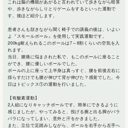
これは脳の機能があがると言われていて歩きながら暗算
や、歩きながらしりとりゲームをするといった運動で
す。後ほど紹介します。
患者さんも頷きながら聞く椅子での講義の後は、いよい
よ『スモールボール』を使用して実践運動です。
200kg耐えられるこのボールは7～8割くらいの空気を入
れます。
当日、腰痛に悩まされた私で、もこのボールに座ること
ができ、腰に優しいボールでした。
ボールの上に座って上半身は真っすぐ、腰を前後左右に
揺らすだけでも腰が伸びて背が伸びた？感覚でした。今
日はトピックス①の運動を行いました。
【有酸素運動】
2人組になりキャッチボールです。簡単にできるように
感じましたが、やってみると、投げる腕と出る脚がバラ
バラになってしまい、意外と汗をかきました。
また、立位で足踏みしながら、ボールを右手から左手へ